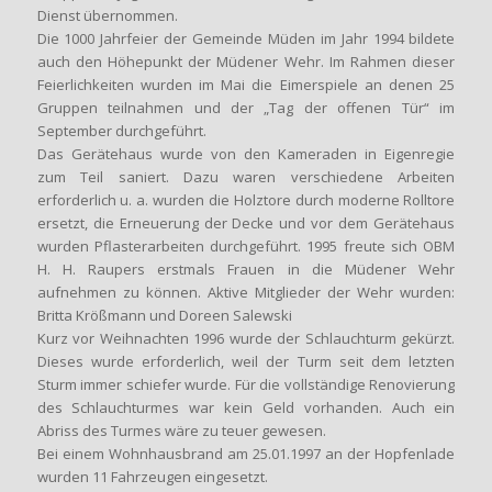
Dienst übernommen.
Die 1000 Jahrfeier der Gemeinde Müden im Jahr 1994 bildete
auch den Höhepunkt der Müdener Wehr. Im Rahmen dieser
Feierlichkeiten wurden im Mai die Eimerspiele an denen 25
Gruppen teilnahmen und der „Tag der offenen Tür“ im
September durchgeführt.
Das Gerätehaus wurde von den Kameraden in Eigenregie
zum Teil saniert. Dazu waren verschiedene Arbeiten
erforderlich u. a. wurden die Holztore durch moderne Rolltore
ersetzt, die Erneuerung der Decke und vor dem Gerätehaus
wurden Pflasterarbeiten durchgeführt. 1995 freute sich OBM
H. H. Raupers erstmals Frauen in die Müdener Wehr
aufnehmen zu können. Aktive Mitglieder der Wehr wurden:
Britta Krößmann und Doreen Salewski
Kurz vor Weihnachten 1996 wurde der Schlauchturm gekürzt.
Dieses wurde erforderlich, weil der Turm seit dem letzten
Sturm immer schiefer wurde. Für die vollständige Renovierung
des Schlauchturmes war kein Geld vorhanden. Auch ein
Abriss des Turmes wäre zu teuer gewesen.
Bei einem Wohnhausbrand am 25.01.1997 an der Hopfenlade
wurden 11 Fahrzeugen eingesetzt.