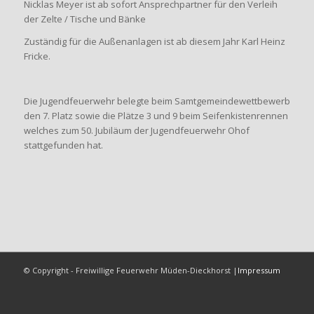
Nicklas Meyer ist ab sofort Ansprechpartner für den Verleih
der Zelte / Tische und Bänke
Zuständig für die Außenanlagen ist ab diesem Jahr Karl Heinz
Fricke.
Die Jugendfeuerwehr belegte beim Samtgemeindewettbewerb
den 7. Platz sowie die Plätze 3 und 9 beim Seifenkistenrennen
welches zum 50. Jubiläum der Jugendfeuerwehr Ohof
stattgefunden hat.
© Copyright - Freiwillige Feuerwehr Müden-Dieckhorst |
Impressum