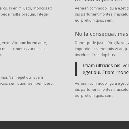
 arcu. In enim justo, rhoncus ut,
Aenean commodo ligula eget d
u pede mollis pretium. Integer
dis parturient montes, nascetur
eu, pretium quis, sem.
Nulla consequat mas
c, enim. Aliquam lorem ante,
Donec pede justo, fringilla vel,
a nulla ut metus varius lallus.
imperdiet a, venenatis vitae, ju
m.
tincidunt. Cras dapibus.
Etiam ultricies nisi v
eget dui. Etiam rhonc
s nisi. Nam eget dui. Etiam
Aenean commodo ligula eget d
ncus, sem quam semper libero,
dis parturient montes, nascetur
eu, pretium quis, sem.