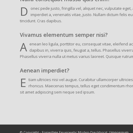
D
onec pede justo, fringilla vel, aliquet nec, vulputate eget,
imperdiet a, venenatis vitae, justo. Nullam dictum felis e
tincidunt. Cras dapibus.
Vivamus elementum semper nisi?
A
enean leo ligula, porttitor eu, consequat vitae, eleifend a
dapibus in, viverra quis, feugiat a, tellus. Phasellus viverr
Phasellus viverra nulla ut metus varius laoreet. Quisque rutru
Aenean imperdiet?
E
tiam ultricies nisi vel augue. Curabitur ullamcorper ultricie
rhoncus. Maecenas tempus, tellus eget condimentum rho
sit amet adipiscing sem neque sed ipsum.
© Copyright - Freiwillige Feuerwehr Müden-Dieckhorst |
Impressum