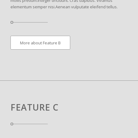
mollis pretium.Integer tincidunt. Cras dapibus. Vivamus
elementum semper nisi.Aenean vulputate eleifend tellus.
More about Feature B
FEATURE C