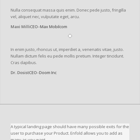
Nulla consequat massa quis enim. Donec pede justo, fringilla
vel, aliquet nec, vulputate eget, arcu.
Maxi Milli
CEO
–
Max Mobilcom
In enim justo, rhoncus ut, imperdiet a, venenatis vitae, justo.
Nullam dictum felis eu pede mollis pretium. Integer tincidunt.
Cras dapibus.
Dr. Dosist
CEO
–
Doom Inc
A typical landing page should have many possible exits for the
user to purchase your Product. Enfold allows you to add as
many as you want