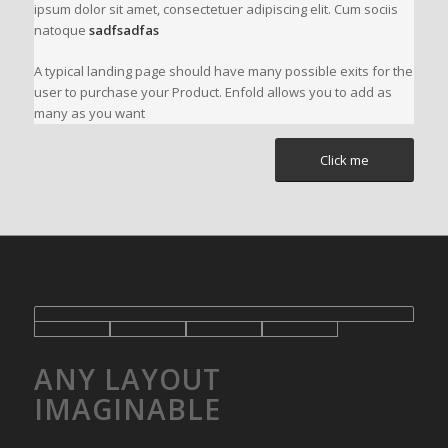
ipsum dolor sit amet, consectetuer adipiscing elit. Cum sociis
natoque
sadfsadfas
A typical landing page should have many possible exits for the
user to purchase your Product. Enfold allows you to add as
many as you want
Click me
ANY LAYOUT
IMAGINABLE