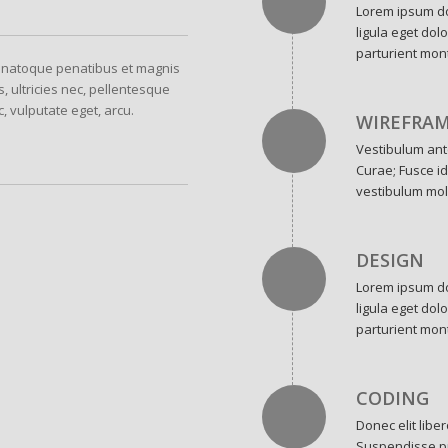
Lorem ipsum do
ligula eget do
parturient mont
 natoque penatibus et magnis
, ultricies nec, pellentesque
c, vulputate eget, arcu.
WIREFRA
Vestibulum ante
Curae; Fusce id
vestibulum mol
DESIGN
Lorem ipsum do
ligula eget do
parturient mont
CODING
Donec elit liber
Suspendisse pu