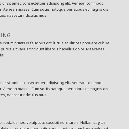
lor sit amet, consectetuer adipiscing elit. Aenean commodo
lor. Aenean massa. Cum sociis natoque penatibus et magnis dis
es, nascetur ridiculus mus.
MING
 ipsum primis in faucibus orci luctus et ultrices posuere cubilia
 purus. Ut varius tincidunt libero. Phasellus dolor. Maecenas
lis
lor sit amet, consectetuer adipiscing elit. Aenean commodo
lor. Aenean massa. Cum sociis natoque penatibus et magnis dis
es, nascetur ridiculus mus.
o, sodales nec, volutpat a, suscipit non, turpis. Nullam sagittis.
lvinar, augue ac venenatis condimentum, sem libero volutpat